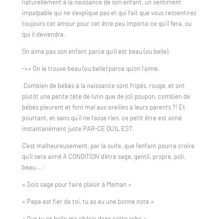
naturellement à la naissance de son enfant, un sentiment
impalpable qui ne s’explique pas et qui fait que vous ressentirez
toujours cet amour pour cet être peu importe ce qu’il fera, ou
qui il deviendra.
On aime pas son enfant parce qu’il est beau (ou belle).
->> On le trouve beau (ou belle) parce qu’on l’aime.
Combien de bébés à la naissance sont fripés, rouge, et ont
plutôt une petite tête de lutin que de joli poupon, combien de
bébés pleurent et font mal aux oreilles à leurs parents ?! Et
pourtant, et sans qu’il ne fasse rien, ce petit être est aimé
instantanément juste PAR-CE QU’IL EST.
C’est malheureusement, par la suite, que l’enfant pourra croire
qu’il sera aimé A CONDITION d’être sage, gentil, propre, poli,
beau… :
« Sois sage pour faire plaisir à Maman »
« Papa est fier de toi, tu as eu une bonne note »
« Que tu es belle ma chérie dans cette robe »